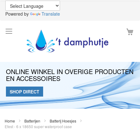
Powered by
Translate
Wi
ONLINE WINKEL IN OVERIGE PRODUCTEN
EN ACCESSOIRES
SHOP DIRECT
Home
Batterijen
Batterij Hoesjes
Efest - 6 x 18650 super waterproof case