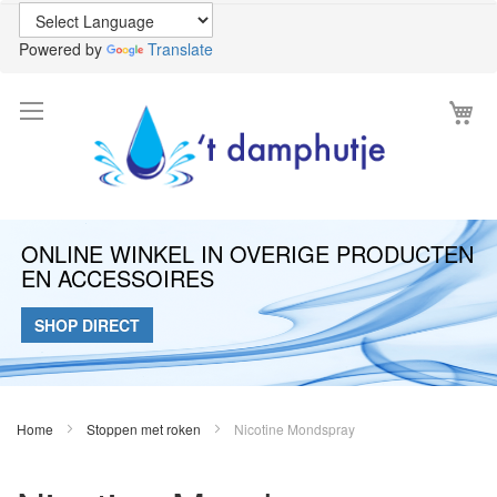
Powered by
Translate
Wi
ONLINE WINKEL IN OVERIGE PRODUCTEN
EN ACCESSOIRES
SHOP DIRECT
Home
Stoppen met roken
Nicotine Mondspray