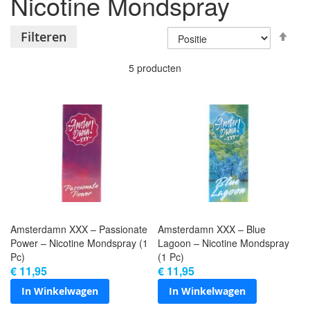
Nicotine Mondspray
Van
Filteren
hoo
naa
5
producten
laa
sor
Amsterdamn XXX – Passionate
Amsterdamn XXX – Blue
Power – Nicotine Mondspray (1
Lagoon – Nicotine Mondspray
Pc)
(1 Pc)
€ 11,95
€ 11,95
In Winkelwagen
In Winkelwagen