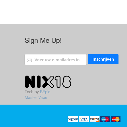
Sign Me Up!
Abonneer u op onze nieuwsbrief
Inschrijven
Tech by
BEpic
Master Vape