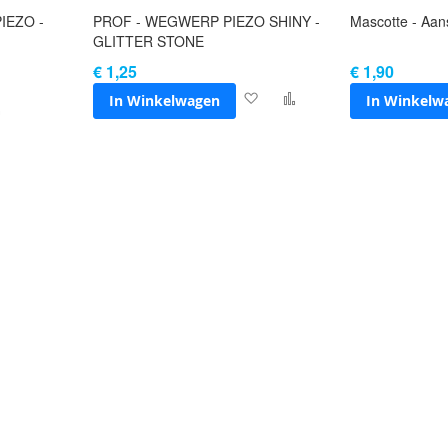
IEZO -
PROF - WEGWERP PIEZO SHINY -
Mascotte - Aan
GLITTER STONE
€ 1,25
€ 1,90
In Winkelwagen
In Winkelw
Voeg
Toevoegen
g
Toevoegen
toe
om
om
aan
te
te
verlanglijst
vergelijken
anglijst
vergelijken