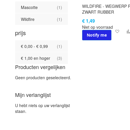
WILDFIRE - WEGWERP P
product
Mascotte
1
ZWART RUBBER
product
Wildfire
1
€ 1,49
Niet op voorraad
prijs
Voe
Notify me
toe
product
€ 0,00
-
€ 0,99
1
aan
product
€ 1,00
en hoger
3
verl
Producten vergelijken
Geen producten geselecteerd.
Mijn verlanglijst
U hebt niets op uw verlanglijst
staan.