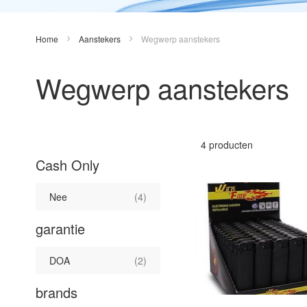
Home
Aanstekers
Wegwerp aanstekers
Wegwerp aanstekers
4
producten
Cash Only
product
Nee
4
garantie
product
DOA
2
brands