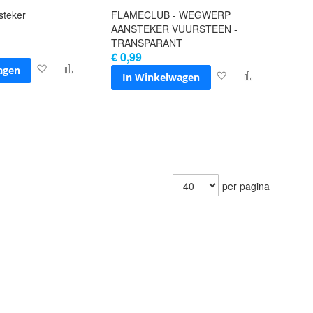
steker
FLAMECLUB - WEGWERP
AANSTEKER VUURSTEEN -
TRANSPARANT
€ 0,99
agen
Voeg
Toevoegen
In Winkelwagen
Voeg
Toevoegen
toe
om
toe
om
aan
te
aan
te
verlanglijst
vergelijken
verlanglijst
vergelijken
per pagina
Toon