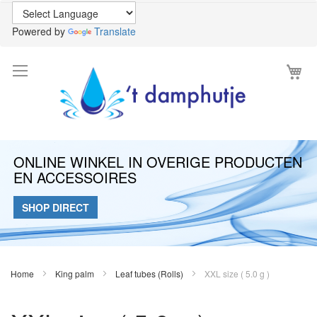
Powered by
Translate
Wi
ONLINE WINKEL IN OVERIGE PRODUCTEN
EN ACCESSOIRES
SHOP DIRECT
Home
King palm
Leaf tubes (Rolls)
XXL size ( 5.0 g )