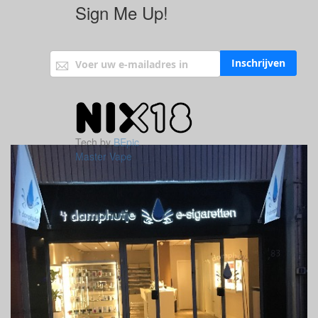
Sign Me Up!
Abonneer u op onze nieuwsbrief
Inschrijven
Tech by
BEpic
Master Vape