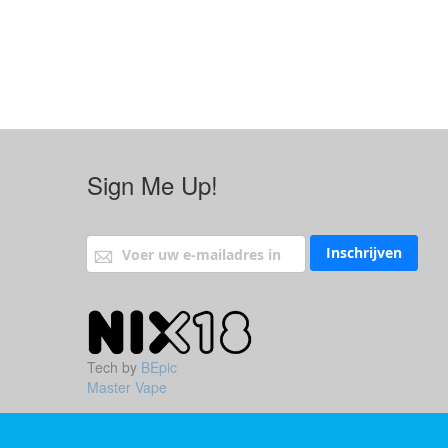
Sign Me Up!
Abonneer u op onze nieuwsbrief
Inschrijven
Tech by
BEpic
Master Vape